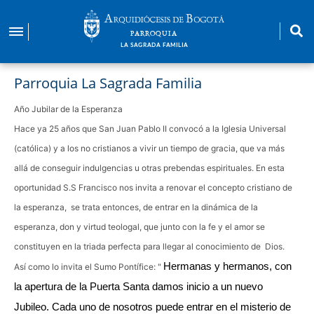
Pasar
al
PARROQUIA
contenido
LA SAGRADA FAMILIA
principal
Parroquia La Sagrada Familia
Año Jubilar de la Esperanza
Hace ya 25 años que San Juan Pablo II convocó a la Iglesia Universal
(católica) y a los no cristianos a vivir un tiempo de gracia, que va más
allá de conseguir indulgencias u otras prebendas espirituales. En esta
oportunidad S.S Francisco nos invita a renovar el concepto cristiano de
la esperanza, se trata entonces, de entrar en la dinámica de la
esperanza, don y virtud teologal, que junto con la fe y el amor se
constituyen en la triada perfecta para llegar al conocimiento de Dios.
Hermanas y hermanos, con
Así como lo invita el Sumo Pontífice: "
la apertura de la Puerta Santa damos inicio a un nuevo
Jubileo. Cada uno de nosotros puede entrar en el misterio de