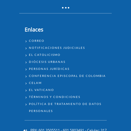
Enlaces
ENLACES
CORREO
NOTIFICACIONES JUDICIALES
EL CATOLICISMO
DIÓCESIS URBANAS
PERSONAS JURÍDICAS
CONFERENCIA EPISCOPAL DE COLOMBIA
CELAM
EL VATICANO
TÉRMINOS Y CONDICIONES
POLÍTICA DE TRATAMIENTO DE DATOS
PERSONALES
PBX: 601 3505511 - 601 5803491 - Celular: 317